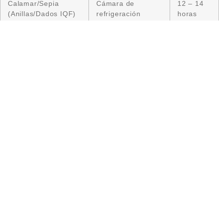
Calamar/Sepia
Cámara de
12 – 14
(Anillas/Dados IQF)
refrigeración
horas
(<4°C)
Pulpo entero (Bloque
Cámara de
24 – 48
2-3 kg)
refrigeración
horas
(<4°C)
Tubos de potón
Cámara de
18 – 24
limpios
refrigeración
horas
(<4°C)
VIDA ÚTIL: ¿CUÁNTO DURA
REALMENTE EL MARISCO
CONGELADO?
Conocer los límites temporales es esencial para las
auditorías de sanidad y la gestión de compras.
VIDA ÚTIL PRIMARIA (CONGELADO) VS. VIDA
ÚTIL SECUNDARIA (DESCONGELADO)