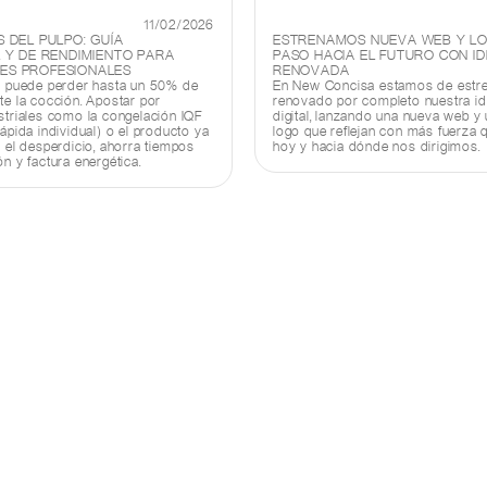
11/02/2026
 DEL PULPO: GUÍA
ESTRENAMOS NUEVA WEB Y LO
 Y DE RENDIMIENTO PARA
PASO HACIA EL FUTURO CON I
S PROFESIONALES
RENOVADA
o puede perder hasta un 50% de
En New Concisa estamos de estr
te la cocción. Apostar por
renovado por completo nuestra id
striales como la congelación IQF
digital, lanzando una nueva web y
ápida individual) o el producto ya
logo que reflejan con más fuerza
 el desperdicio, ahorra tiempos
hoy y hacia dónde nos dirigimos.
n y factura energética.