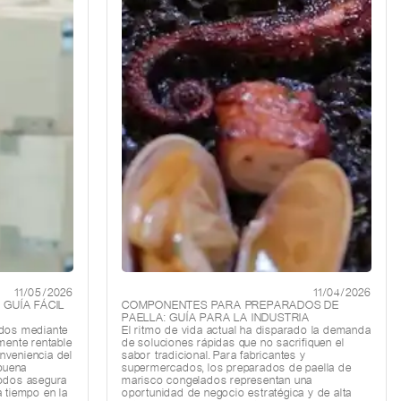
11/05/2026
11/04/2026
 GUÍA FÁCIL
COMPONENTES PARA PREPARADOS DE
PAELLA: GUÍA PARA LA INDUSTRIA
ados mediante
El ritmo de vida actual ha disparado la demanda
mente rentable
de soluciones rápidas que no sacrifiquen el
nveniencia del
sabor tradicional. Para fabricantes y
 buena
supermercados, los preparados de paella de
podos asegura
marisco congelados representan una
 tiempo en la
oportunidad de negocio estratégica y de alta