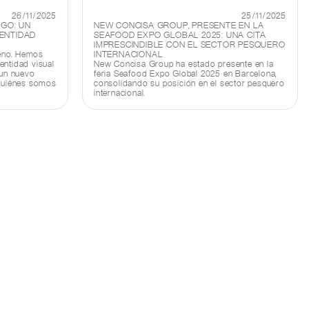
26/11/2025
25/11/2025
GO: UN
NEW CONCISA GROUP, PRESENTE EN LA
DENTIDAD
SEAFOOD EXPO GLOBAL 2025: UNA CITA
IMPRESCINDIBLE CON EL SECTOR PESQUERO
eno. Hemos
INTERNACIONAL
entidad visual
New Concisa Group ha estado presente en la
 un nuevo
feria Seafood Expo Global 2025 en Barcelona,
 quiénes somos
consolidando su posición en el sector pesquero
internacional.