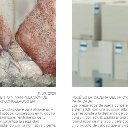
11/06/2026
ENTO Y MANIPULACIÓN DE
¿QUÉ ES LA CADENA DEL FRÍO?:
S CONGELADOS EN
PARA CASA
Los preparados de paella congel
otocolos clave para almacenar y
sistema IQF son una solución alta
alópodos congelados en tu cocina
que responde a la demanda de co
aximiza el rendimiento de tu
consumidor actual. Equilibrar una
y garantiza la seguridad
formulación de marisco y cefaló
mpliendo con la normativa vigente.
un producto de calidad que ahorra