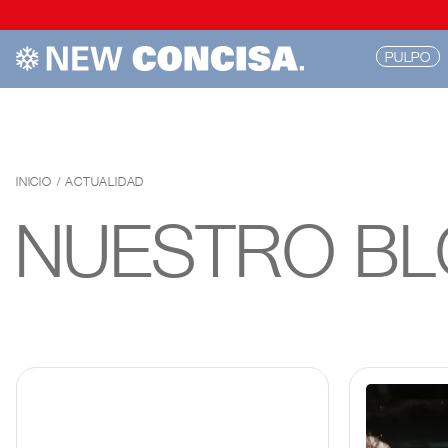
PULPO
INICIO
/
ACTUALIDAD
NUESTRO
B