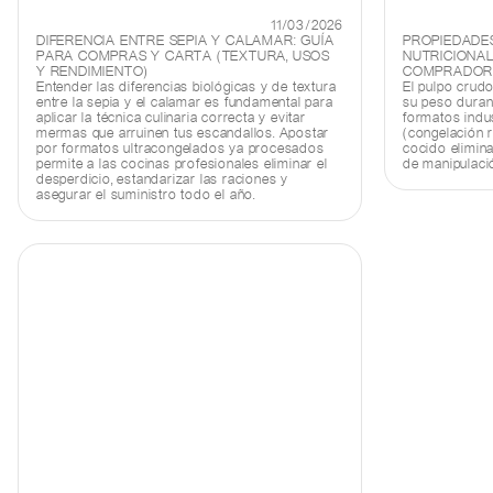
11/03/2026
DIFERENCIA ENTRE SEPIA Y CALAMAR: GUÍA
PROPIEDADES
PARA COMPRAS Y CARTA (TEXTURA, USOS
NUTRICIONAL
Y RENDIMIENTO)
COMPRADORE
Entender las diferencias biológicas y de textura
El pulpo crud
entre la sepia y el calamar es fundamental para
su peso duran
aplicar la técnica culinaria correcta y evitar
formatos indu
mermas que arruinen tus escandallos. Apostar
(congelación r
por formatos ultracongelados ya procesados
cocido elimina
permite a las cocinas profesionales eliminar el
de manipulació
desperdicio, estandarizar las raciones y
asegurar el suministro todo el año.