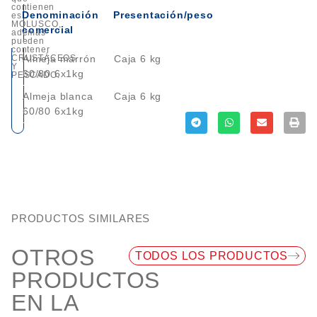
contienen
Denominación
Presentación/peso
es
MOLUSCO
,
comercial
además
pueden
contener
CRUSTÁCEOS
Almeja marrón
Caja 6 kg
Y
60/80 6x1kg
PESCADO
.
Almeja blanca
Caja 6 kg
60/80 6x1kg
PRODUCTOS SIMILARES
OTROS
TODOS LOS PRODUCTOS
PRODUCTOS
EN LA