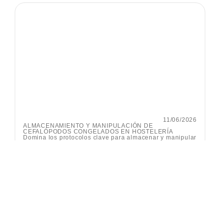
11/06/2026
ALMACENAMIENTO Y MANIPULACIÓN DE
CEFALÓPODOS CONGELADOS EN HOSTELERÍA
Domina los protocolos clave para almacenar y manipular
cefalópodos congelados en tu cocina profesional.
Maximiza el rendimiento de tu materia prima y garantiza
la seguridad alimentaria cumpliendo con la normativa
vigente.