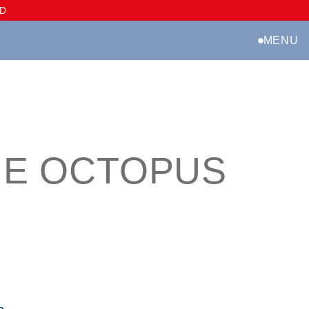
D
MENU
UE OCTOPUS
o