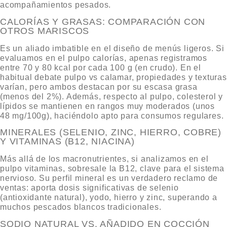
acompañamientos pesados.
CALORÍAS Y GRASAS: COMPARACIÓN CON
OTROS MARISCOS
Es un aliado imbatible en el diseño de menús ligeros. Si
evaluamos en el
pulpo calorías
, apenas registramos
entre 70 y 80 kcal por cada 100 g (en crudo). En el
habitual debate
pulpo vs calamar, propiedades
y texturas
varían, pero ambos destacan por su escasa grasa
(menos del 2%). Además, respecto al
pulpo, colesterol
y
lípidos se mantienen en rangos muy moderados (unos
48 mg/100g), haciéndolo apto para consumos regulares.
MINERALES (SELENIO, ZINC, HIERRO, COBRE)
Y VITAMINAS (B12, NIACINA)
Más allá de los macronutrientes, si analizamos en el
pulpo vitaminas
, sobresale la B12, clave para el sistema
nervioso. Su perfil mineral es un verdadero reclamo de
ventas: aporta dosis significativas de selenio
(antioxidante natural), yodo, hierro y zinc, superando a
muchos pescados blancos tradicionales.
SODIO NATURAL VS. AÑADIDO EN COCCIÓN