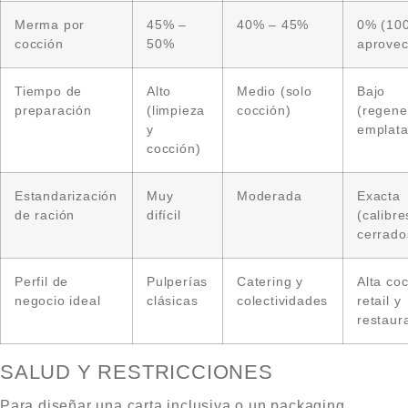
Merma por
45% –
40% – 45%
0% (10
cocción
50%
aprovec
Tiempo de
Alto
Medio (solo
Bajo
preparación
(limpieza
cocción)
(regene
y
emplata
cocción)
Estandarización
Muy
Moderada
Exacta
de ración
difícil
(calibre
cerrado
Perfil de
Pulperías
Catering y
Alta coc
negocio ideal
clásicas
colectividades
retail y
restaur
SALUD Y RESTRICCIONES
Para diseñar una carta inclusiva o un packaging