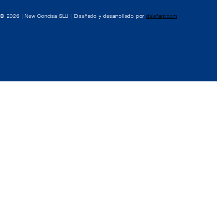
© 2026 | New Concisa SLU | Diseñado y desarrollado por
delefant.com