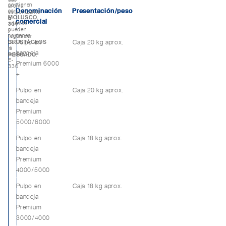
contienen
aroma,
Denominación
Presentación/peso
es
estabilizante
MOLUSCO
,
E-
comercial
además
331
pueden
y
contener
regulador
Pulpo en
Caja 20 kg aprox.
de
CRUSTÁCEOS
la
Y
bandeja
acidez
PESCADO
.
E-
Premium 6000
330
+
Pulpo en
Caja 20 kg aprox.
bandeja
Premium
5000/6000
Pulpo en
Caja 18 kg aprox.
bandeja
Premium
4000/5000
Pulpo en
Caja 18 kg aprox.
bandeja
Premium
3000/4000